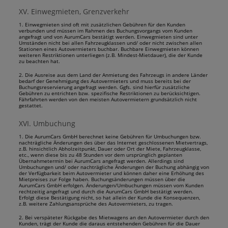
XV. Einwegmieten, Grenzverkehr
1. Einwegmieten sind oft mit zusätzlichen Gebühren für den Kunden
verbunden und müssen im Rahmen des Buchungsvorgangs vom Kunden
angefragt und von AurumCars bestätigt werden. Einwegmieten sind unter
Umständen nicht bei allen Fahrzeugklassen und/ oder nicht zwischen allen
Stationen eines Autovermieters buchbar. Buchbare Einwegmieten können
weiteren Restriktionen unterliegen (z.B. Mindest-Mietdauer), die der Kunde
zu beachten hat.
2. Die Ausreise aus dem Land der Anmietung des Fahrzeugs in andere Länder
bedarf der Genehmigung des Autovermieters und muss bereits bei der
Buchungsreservierung angefragt werden. Ggfs. sind hierfür zusätzliche
Gebühren zu entrichten bzw. spezifische Restriktionen zu berücksichtigen.
Fährfahrten werden von den meisten Autovermietern grundsätzlich nicht
gestattet.
XVI. Umbuchung
1. Die AurumCars GmbH berechnet keine Gebühren für Umbuchungen bzw.
nachträgliche Änderungen des über das Internet geschlossenen Mietvertrags,
z.B. hinsichtlich Abholzeitpunkt, Dauer oder Ort der Miete, Fahrzeugklasse,
etc., wenn diese bis zu 48 Stunden vor dem ursprünglich geplanten
Übernahmetermin bei AurumCars angefragt werden. Allerdings sind
Umbuchungen und/ oder nachträgliche Änderungen der Buchung abhängig von
der Verfügbarkeit beim Autovermieter und können daher eine Erhöhung des
Mietpreises zur Folge haben. Buchungsänderungen müssen über die
AurumCars GmbH erfolgen. Änderungen/Umbuchungen müssen vom Kunden
rechtzeitig angefragt und durch die AurumCars GmbH bestätigt werden.
Erfolgt diese Bestätigung nicht, so hat allein der Kunde die Konsequenzen,
z.B. weitere Zahlungsansprüche des Autovermieters, zu tragen.
2. Bei verspäteter Rückgabe des Mietwagens an den Autovermieter durch den
Kunden, trägt der Kunde die daraus entstehenden Gebühren für die Dauer