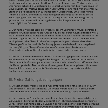
eines Mietwagen-Vouchers sowie einer mit dem Voucher korrespondierenden
Bestätigung der Buchung in Textform (z.B. per E-Mail) an (= Vertragsschluss).
Der Kunde erhält die Bestätigung bei „sofort verfügbaren“ Mietwagenpaketen
unverzüglich, bei Mietwagenpaketen „auf Anfrage“ innerhalb von maximal 72
Stunden ab Absendung der Buchungsdaten übersendet. Erhält der Kunde
innerhalb von 72 Stunden ab Absendung der Buchungsdaten keine solche
Bestätigung von AurumCars, ist er nicht länger an seinen Buchungsantrag
gebunden und eventuell bereits geleistete Zahlungen werden ihm
unverzüglich zurückerstattet.
3. Der Kunde wird gebeten, die Pflichtfelder im Buchungsformular sorgfältig
auszufüllen, insbesondere die Angaben zu seiner Person, Kontaktdaten wie E-
Mail-Adresse und Zahlungsdaten. Fehlerhafte Angaben können zu Fehlern im
Mietvertrag führen, für die dann der Kunde verantwortlich ist. Der Kunden
wird gebeten, die übermittelten Vertragsunterlagen, insbesondere den
Mietwagen-Voucher und die Rechnung, jeweils nach dem Erhalt umgehend
und sorgfältig zu überprüfen und AurumCars eventuell bestehende
Unrichtigkeiten bzw. Unvollständigkeiten unverzüglich anzuzeigen.
4. Der Vertragstext wird von AurumCars befristest gespeichert und ist für den
Kunden nach der Absendung der Buchung nicht mehr im Internet abrufbar.
Nach dem Ablauf von abgaben- bzw. handelsrechtlichen Vorschriften werden
die Daten gelöscht. Der Kunde wird im eigenen Interesse gebeten, für einen
Ausdruck bzw. eine dauerhafte Speicherung des Vertragstextes und der
Buchungsdaten zu sorgen.
III. Preise, Zahlungsbedingungen
1. Die genannten Preise sind sog. Gesamtpreise und enthalten alle Steuern
und sonstigen Preisbestandteile. Die Preise verstehen sich in Euro, sofern
nicht im Einzelfall ausdrücklich eine andere Währung angegeben wird.
2. Die genannten Preise basieren auf einer Mietdauer, die grundsätzlich im
24-Stunden-Rhythmus ab dem Zeitpunkt der Fahrzeugübernahme berechnet
wird. Nimmt der Kunde die 24 Stunden der letzten Einheit des Mietzeitraums
nicht vollständig in Anspruch, wird ihm dennoch der vereinbarte Preis für