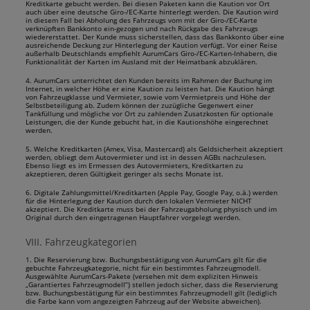
Kreditkarte gebucht werden. Bei diesen Paketen kann die Kaution vor Ort
auch über eine deutsche Giro-/EC-Karte hinterlegt werden. Die Kaution wird
in diesem Fall bei Abholung des Fahrzeugs vom mit der Giro-/EC-Karte
verknüpften Bankkonto ein-gezogen und nach Rückgabe des Fahrzeugs
wiedererstattet. Der Kunde muss sicherstellen, dass das Bankkonto über eine
ausreichende Deckung zur Hinterlegung der Kaution verfügt. Vor einer Reise
außerhalb Deutschlands empfiehlt AurumCars Giro-/EC-Karten-Inhabern, die
Funktionalität der Karten im Ausland mit der Heimatbank abzuklären.
4. AurumCars unterrichtet den Kunden bereits im Rahmen der Buchung im
Internet, in welcher Höhe er eine Kaution zu leisten hat. Die Kaution hängt
von Fahrzeugklasse und Vermieter, sowie vom Vermietpreis und Höhe der
Selbstbeteiligung ab. Zudem können der zuzügliche Gegenwert einer
Tankfüllung und mögliche vor Ort zu zahlenden Zusatzkosten für optionale
Leistungen, die der Kunde gebucht hat, in die Kautionshöhe eingerechnet
werden.
5. Welche Kreditkarten (Amex, Visa, Mastercard) als Geldsicherheit akzeptiert
werden, obliegt dem Autovermieter und ist in dessen AGBs nachzulesen.
Ebenso liegt es im Ermessen des Autovermieters, Kreditkarten zu
akzeptieren, deren Gültigkeit geringer als sechs Monate ist.
6. Digitale Zahlungsmittel/Kreditkarten (Apple Pay, Google Pay, o.ä.) werden
für die Hinterlegung der Kaution durch den lokalen Vermieter NICHT
akzeptiert. Die Kreditkarte muss bei der Fahrzeugabholung physisch und im
Original durch den eingetragenen Hauptfahrer vorgelegt werden.
VIII. Fahrzeugkategorien
1. Die Reservierung bzw. Buchungsbestätigung von AurumCars gilt für die
gebuchte Fahrzeugkategorie, nicht für ein bestimmtes Fahrzeugmodell.
Ausgewählte AurumCars-Pakete (versehen mit dem expliziten Hinweis
„Garantiertes Fahrzeugmodell“) stellen jedoch sicher, dass die Reservierung
bzw. Buchungsbestätigung für ein bestimmtes Fahrzeugmodell gilt (lediglich
die Farbe kann vom angezeigten Fahrzeug auf der Website abweichen).