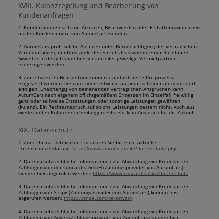
XVIII. Kulanzregelung und Bearbeitung von
Kundenanfragen
1. Kunden können sich mit Anfragen, Beschwerden oder Erstattungswünschen
an den Kundenservice von AurumCars wenden.
2. AurumCars prüft solche Anliegen unter Berücksichtigung der vertraglichen
Vereinbarungen, der Umstände des Einzelfalls sowie interner Richtlinien.
Soweit erforderlich kann hierbei auch der jeweilige Vermietpartner
einbezogen werden.
3. Zur effizienten Bearbeitung können standardisierte Prüfprozesse
eingesetzt werden, die ganz oder teilweise automatisch oder automatisiert
erfolgen. Unabhängig von bestehenden vertraglichen Ansprüchen kann
AurumCars nach eigenem pflichtgemäßem Ermessen im Einzelfall freiwillig
ganz oder teilweise Erstattungen oder sonstige Leistungen gewähren
(Kulanz). Ein Rechtsanspruch auf solche Leistungen besteht nicht. Auch aus
wiederholten Kulanzentscheidungen entsteht kein Anspruch für die Zukunft.
XIX. Datenschutz
1. Zum Thema Datenschutz beachten Sie bitte die aktuelle
Datenschutzerklärung:
https://www.aurumcars.de/datenschutz.php
.
2. Datenschutzrechtliche Informationen zur Abwicklung von Kreditkarten-
Zahlungen von der Concardis GmbH (Zahlungsprovider von AurumCars)
können hier abgerufen werden:
https://www.concardis.com/datenschutz
.
3. Datenschutzrechtliche Informationen zur Abwicklung von Kreditkarten-
Zahlungen von Stripe (Zahlungsprovider von AurumCars) können hier
abgerufen werden:
https://stripe.com/de/privacy
.
4. Datenschutzrechtliche Informationen zur Abwicklung von Kreditkarten-
Zahlungen von Adyen (Zahlungsprovider von AurumCars) können hier