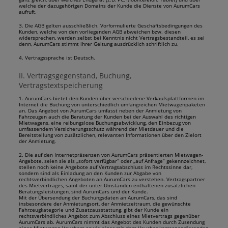
welche der dazugehörigen Domains der Kunde die Dienste von AurumCars
aufruft.
3. Die AGB gelten ausschließlich. Vorformulierte Geschäftsbedingungen des
Kunden, welche von den vorliegenden AGB abweichen bzw. diesen
widersprechen, werden selbst bei Kenntnis nicht Vertragsbestandteil, es sei
denn, AurumCars stimmt ihrer Geltung ausdrücklich schriftlich zu.
4. Vertragssprache ist Deutsch.
II. Vertragsgegenstand, Buchung,
Vertragstextspeicherung
1. AurumCars bietet den Kunden über verschiedene Verkaufsplattformen im
Internet die Buchung von unterschiedlich umfangreichen Mietwagenpaketen
an. Das Angebot von AurumCars umfasst neben der Anmietung von
Fahrzeugen auch die Beratung der Kunden bei der Auswahl des richtigen
Mietwagens, eine reibungslose Buchungsabwicklung, den Einbezug von
umfassendem Versicherungsschutz während der Mietdauer und die
Bereitstellung von zusätzlichen, relevanten Informationen über den Zielort
der Anmietung.
2. Die auf den Internetpräsenzen von AurumCars präsentierten Mietwagen-
Angebote, seien sie als „sofort verfügbar“ oder „auf Anfrage“ gekennzeichnet,
stellen noch keine Angebote auf Vertragsabschluss im Rechtssinne dar,
sondern sind als Einladung an den Kunden zur Abgabe von
rechtsverbindlichen Angeboten an AurumCars zu verstehen. Vertragspartner
des Mietvertrages, samt der unter Umständen enthaltenen zusätzlichen
Beratungsleistungen, sind AurumCars und der Kunde.
Mit der Übersendung der Buchungsdaten an AurumCars, das sind
insbesondere der Anmietungsort, der Anmietzeitraum, die gewünschte
Fahrzeugkategorie und Zusatzausstattung, gibt der Kunde ein
rechtsverbindliches Angebot zum Abschluss eines Mietvertrags gegenüber
AurumCars ab. AurumCars nimmt das Angebot des Kunden durch Zusendung