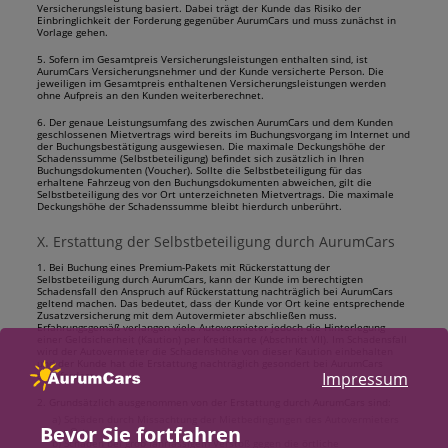
Versicherungsleistung basiert. Dabei trägt der Kunde das Risiko der
Einbringlichkeit der Forderung gegenüber AurumCars und muss zunächst in
Vorlage gehen.
5. Sofern im Gesamtpreis Versicherungsleistungen enthalten sind, ist
AurumCars Versicherungsnehmer und der Kunde versicherte Person. Die
jeweiligen im Gesamtpreis enthaltenen Versicherungsleistungen werden
ohne Aufpreis an den Kunden weiterberechnet.
6. Der genaue Leistungsumfang des zwischen AurumCars und dem Kunden
geschlossenen Mietvertrags wird bereits im Buchungsvorgang im Internet und
der Buchungsbestätigung ausgewiesen. Die maximale Deckungshöhe der
Schadenssumme (Selbstbeteiligung) befindet sich zusätzlich in Ihren
Buchungsdokumenten (Voucher). Sollte die Selbstbeteiligung für das
erhaltene Fahrzeug von den Buchungsdokumenten abweichen, gilt die
Selbstbeteiligung des vor Ort unterzeichneten Mietvertrags. Die maximale
Deckungshöhe der Schadenssumme bleibt hierdurch unberührt.
X. Erstattung der Selbstbeteiligung durch AurumCars
1. Bei Buchung eines Premium-Pakets mit Rückerstattung der
Selbstbeteiligung durch AurumCars, kann der Kunde im berechtigten
Schadensfall den Anspruch auf Rückerstattung nachträglich bei AurumCars
geltend machen. Das bedeutet, dass der Kunde vor Ort keine entsprechende
Zusatzversicherung mit dem Autovermieter abschließen muss.
Erfahrungsgemäß verlangen viele Autovermieter jedoch die Hinterlegung
einer Geldsicherheit (Kaution) per Kreditkarte (Abschnitt VII). Im Schadensfall
wird der Autovermieter die Schadenshöhe von dieser Kaution einbehalten
und der Kunde hat die Erstattung nachträglich gesondert bei AurumCars
anzufordern.
Impressum
2. Grundsätzlich ausgenommen von der Erstattung durch AurumCars sind:
a) Schäden durch Missachtung der Mietbedingungen des Autovermieters
Bevor Sie fortfahren
vor Ort;
b) Schäden bei grob fahrlässigem Verstoß gegen die örtliche