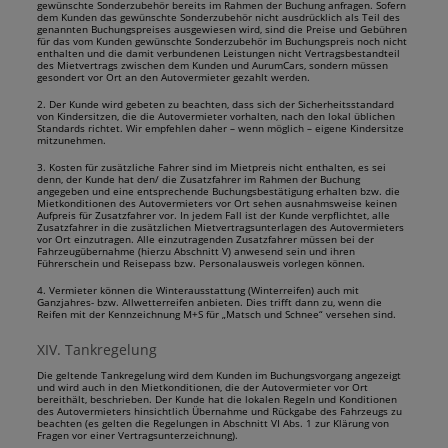
gewünschte Sonderzubehör bereits im Rahmen der Buchung anfragen. Sofern
dem Kunden das gewünschte Sonderzubehör nicht ausdrücklich als Teil des
genannten Buchungspreises ausgewiesen wird, sind die Preise und Gebühren
für das vom Kunden gewünschte Sonderzubehör im Buchungspreis noch nicht
enthalten und die damit verbundenen Leistungen nicht Vertragsbestandteil
des Mietvertrags zwischen dem Kunden und AurumCars, sondern müssen
gesondert vor Ort an den Autovermieter gezahlt werden.
2. Der Kunde wird gebeten zu beachten, dass sich der Sicherheitsstandard
von Kindersitzen, die die Autovermieter vorhalten, nach den lokal üblichen
Standards richtet. Wir empfehlen daher – wenn möglich – eigene Kindersitze
mitzunehmen.
3. Kosten für zusätzliche Fahrer sind im Mietpreis nicht enthalten, es sei
denn, der Kunde hat den/ die Zusatzfahrer im Rahmen der Buchung
angegeben und eine entsprechende Buchungsbestätigung erhalten bzw. die
Mietkonditionen des Autovermieters vor Ort sehen ausnahmsweise keinen
Aufpreis für Zusatzfahrer vor. In jedem Fall ist der Kunde verpflichtet, alle
Zusatzfahrer in die zusätzlichen Mietvertragsunterlagen des Autovermieters
vor Ort einzutragen. Alle einzutragenden Zusatzfahrer müssen bei der
Fahrzeugübernahme (hierzu Abschnitt V) anwesend sein und ihren
Führerschein und Reisepass bzw. Personalausweis vorlegen können.
4. Vermieter können die Winterausstattung (Winterreifen) auch mit
Ganzjahres- bzw. Allwetterreifen anbieten. Dies trifft dann zu, wenn die
Reifen mit der Kennzeichnung M+S für „Matsch und Schnee“ versehen sind.
XIV. Tankregelung
Die geltende Tankregelung wird dem Kunden im Buchungsvorgang angezeigt
und wird auch in den Mietkonditionen, die der Autovermieter vor Ort
bereithält, beschrieben. Der Kunde hat die lokalen Regeln und Konditionen
des Autovermieters hinsichtlich Übernahme und Rückgabe des Fahrzeugs zu
beachten (es gelten die Regelungen in Abschnitt VI Abs. 1 zur Klärung von
Fragen vor einer Vertragsunterzeichnung).