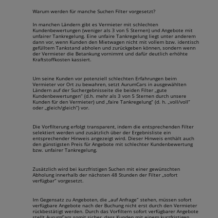
Warum werden für manche Suchen Filter vorgesetzt?
In manchen Ländern gibt es Vermieter mit schlechten
Kundenbewertungen (weniger als 3 von 5 Sternen) und Angebote mit
unfairer Tankregelung. Eine unfaire Tankregelung liegt unter anderem
dann vor, wenn Kunden den Mietwagen nicht mit vollem bzw. identisch
gefülltem Tankstand abholen und zurückgeben können, sondern wenn
der Vermieter die Betankung vornimmt und dafür deutlich erhöhte
Kraftstoffkosten kassiert.
Um seine Kunden vor potenziell schlechten Erfahrungen beim
Vermieter vor Ort zu bewahren, setzt AurumCars in ausgewählten
Ländern auf der Suchergebnisseite die beiden Filter „gute
Kundenbewertungen“ (d.h. mehr als 3 von 5 Sternen durch unsere
Kunden für den Vermieter) und „faire Tankregelung“ (d. h. „voll/voll“
oder „gleich/gleich“) vor.
Die Vorfilterung erfolgt transparent, indem die entsprechenden Filter
selektiert werden und zusätzlich über der Ergebnisliste ein
entsprechender Hinweis angezeigt wird. Dieser Hinweis enthält auch
den günstigsten Preis für Angebote mit schlechter Kundenbewertung
bzw. unfairer Tankregelung.
Zusätzlich wird bei kurzfristigen Suchen mit einer gewünschten
Abholung innerhalb der nächsten 48 Stunden der Filter „sofort
verfügbar“ vorgesetzt.
Im Gegensatz zu Angeboten, die „auf Anfrage“ stehen, müssen sofort
verfügbare Angebote nach der Buchung nicht erst durch den Vermieter
rückbestätigt werden. Durch das Vorfiltern sofort verfügbarer Angebote
stellt AurumCars somit sicher, dass Kunden mit einem kurzfristigen