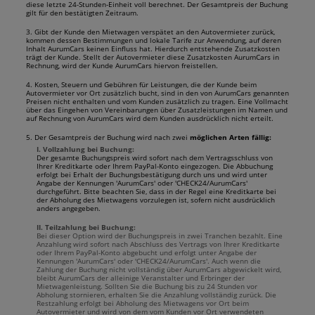
diese letzte 24-Stunden-Einheit voll berechnet. Der Gesamtpreis der Buchung
gilt für den bestätigten Zeitraum.
3. Gibt der Kunde den Mietwagen verspätet an den Autovermieter zurück,
kommen dessen Bestimmungen und lokale Tarife zur Anwendung, auf deren
Inhalt AurumCars keinen Einfluss hat. Hierdurch entstehende Zusatzkosten
trägt der Kunde. Stellt der Autovermieter diese Zusatzkosten AurumCars in
Rechnung, wird der Kunde AurumCars hiervon freistellen.
4. Kosten, Steuern und Gebühren für Leistungen, die der Kunde beim
Autovermieter vor Ort zusätzlich bucht, sind in den von AurumCars genannten
Preisen nicht enthalten und vom Kunden zusätzlich zu tragen. Eine Vollmacht
über das Eingehen von Vereinbarungen über Zusatzleistungen im Namen und
auf Rechnung von AurumCars wird dem Kunden ausdrücklich nicht erteilt.
5. Der Gesamtpreis der Buchung wird nach zwei
möglichen Arten fällig:
I. Vollzahlung bei Buchung:
Der gesamte Buchungspreis wird sofort nach dem Vertragsschluss von
Ihrer Kreditkarte oder Ihrem PayPal-Konto eingezogen. Die Abbuchung
erfolgt bei Erhalt der Buchungsbestätigung durch uns und wird unter
Angabe der Kennungen 'AurumCars' oder 'CHECK24/AurumCars'
durchgeführt. Bitte beachten Sie, dass in der Regel eine Kreditkarte bei
der Abholung des Mietwagens vorzulegen ist, sofern nicht ausdrücklich
anders angegeben.
II. Teilzahlung bei Buchung:
Bei dieser Option wird der Buchungspreis in zwei Tranchen bezahlt. Eine
Anzahlung wird sofort nach Abschluss des Vertrags von Ihrer Kreditkarte
oder Ihrem PayPal-Konto abgebucht und erfolgt unter Angabe der
Kennungen 'AurumCars' oder 'CHECK24/AurumCars'. Auch wenn die
Zahlung der Buchung nicht vollständig über AurumCars abgewickelt wird,
bleibt AurumCars der alleinige Veranstalter und Erbringer der
Mietwagenleistung. Sollten Sie die Buchung bis zu 24 Stunden vor
Abholung stornieren, erhalten Sie die Anzahlung vollständig zurück. Die
Restzahlung erfolgt bei Abholung des Mietwagens vor Ort beim
Autovermieter und wird von dem vom Kunden vor Ort verwendeten