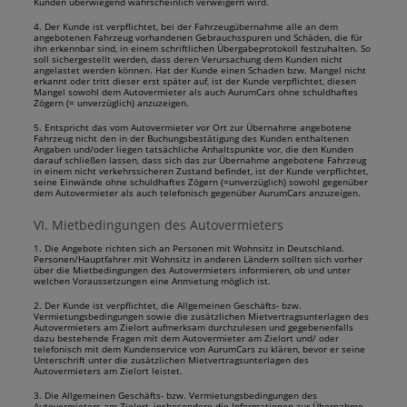
Kunden überwiegend wahrscheinlich verweigern wird.
4. Der Kunde ist verpflichtet, bei der Fahrzeugübernahme alle an dem
angebotenen Fahrzeug vorhandenen Gebrauchsspuren und Schäden, die für
ihn erkennbar sind, in einem schriftlichen Übergabeprotokoll festzuhalten. So
soll sichergestellt werden, dass deren Verursachung dem Kunden nicht
angelastet werden können. Hat der Kunde einen Schaden bzw. Mangel nicht
erkannt oder tritt dieser erst später auf, ist der Kunde verpflichtet, diesen
Mangel sowohl dem Autovermieter als auch AurumCars ohne schuldhaftes
Zögern (= unverzüglich) anzuzeigen.
5. Entspricht das vom Autovermieter vor Ort zur Übernahme angebotene
Fahrzeug nicht den in der Buchungsbestätigung des Kunden enthaltenen
Angaben und/oder liegen tatsächliche Anhaltspunkte vor, die den Kunden
darauf schließen lassen, dass sich das zur Übernahme angebotene Fahrzeug
in einem nicht verkehrssicheren Zustand befindet, ist der Kunde verpflichtet,
seine Einwände ohne schuldhaftes Zögern (=unverzüglich) sowohl gegenüber
dem Autovermieter als auch telefonisch gegenüber AurumCars anzuzeigen.
VI. Mietbedingungen des Autovermieters
1. Die Angebote richten sich an Personen mit Wohnsitz in Deutschland.
Personen/Hauptfahrer mit Wohnsitz in anderen Ländern sollten sich vorher
über die Mietbedingungen des Autovermieters informieren, ob und unter
welchen Voraussetzungen eine Anmietung möglich ist.
2. Der Kunde ist verpflichtet, die Allgemeinen Geschäfts- bzw.
Vermietungsbedingungen sowie die zusätzlichen Mietvertragsunterlagen des
Autovermieters am Zielort aufmerksam durchzulesen und gegebenenfalls
dazu bestehende Fragen mit dem Autovermieter am Zielort und/ oder
telefonisch mit dem Kundenservice von AurumCars zu klären, bevor er seine
Unterschrift unter die zusätzlichen Mietvertragsunterlagen des
Autovermieters am Zielort leistet.
3. Die Allgemeinen Geschäfts- bzw. Vermietungsbedingungen des
Autovermieters am Zielort, insbesondere die Informationen zur Übernahme