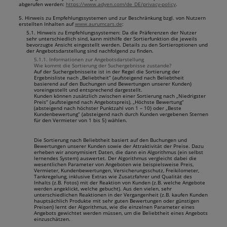
abgerufen werden:
https://www.adyen.com/de_DE/privacy-policy
.
5. Hinweis zu Empfehlungssystemen und zur Beschränkung bzgl. von Nutzern
erstellten Inhalten auf
www.aurumcars.de
:
5.1. Hinweis zu Empfehlungssystemen: Da die Präferenzen der Nutzer
sehr unterschiedlich sind, kann mithilfe der Sortierfunktion die jeweils
bevorzugte Ansicht eingestellt werden. Details zu den Sortieroptionen und
der Angebotsdarstellung sind nachfolgend zu finden.
5.1.1. Informationen zur Angebotsdarstellung
Wie kommt die Sortierung der Suchergebnisse zustande?
Auf der Suchergebnisseite ist in der Regel die Sortierung der
Ergebnisliste nach „Beliebtheit“ (aufsteigend nach Beliebtheit
basierend auf den Buchungen und Bewertungen unserer Kunden)
voreingestellt und entsprechend dargestellt.
Kunden können zusätzlich zwischen einer Sortierung nach „Niedrigster
Preis“ (aufsteigend nach Angebotspreis), „Höchste Bewertung“
(absteigend nach höchster Punktzahl von 1 – 10) oder „Beste
Kundenbewertung“ (absteigend nach durch Kunden vergebenen Sternen
für den Vermieter von 1 bis 5) wählen.
Die Sortierung nach Beliebtheit basiert auf den Buchungen und
Bewertungen unserer Kunden sowie der Attraktivität der Preise. Dazu
erheben wir anonymisiert Daten, die dann ein Algorithmus (ein selbst
lernendes System) auswertet. Der Algorithmus vergleicht dabei die
wesentlichen Parameter von Angeboten wie beispielsweise Preis,
Vermieter, Kundenbewertungen, Versicherungsschutz, Freikilometer,
Tankregelung, inklusive Extras wie Zusatzfahrer und Qualität des
Inhalts (z.B. Fotos) mit der Reaktion von Kunden (z.B. welche Angebote
werden angeklickt, welche gebucht). Aus den vielen, sehr
unterschiedlichen Reaktionen in der Vergangenheit (z.B. kaufen Kunden
hauptsächlich Produkte mit sehr guten Bewertungen oder günstigen
Preisen) lernt der Algorithmus, wie die einzelnen Parameter eines
Angebots gewichtet werden müssen, um die Beliebtheit eines Angebots
einzuschätzen.