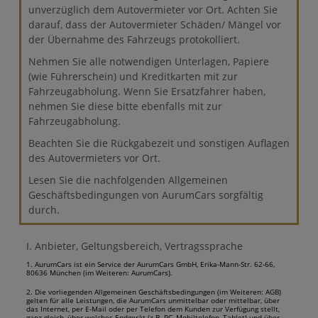
unverzüglich dem Autovermieter vor Ort. Achten Sie
darauf, dass der Autovermieter Schäden/ Mängel vor
der Übernahme des Fahrzeugs protokolliert.
Nehmen Sie alle notwendigen Unterlagen, Papiere
(wie Führerschein) und Kreditkarten mit zur
Fahrzeugabholung. Wenn Sie Ersatzfahrer haben,
nehmen Sie diese bitte ebenfalls mit zur
Fahrzeugabholung.
Beachten Sie die Rückgabezeit und sonstigen Auflagen
des Autovermieters vor Ort.
Lesen Sie die nachfolgenden Allgemeinen
Geschäftsbedingungen von AurumCars sorgfältig
durch.
I. Anbieter, Geltungsbereich, Vertragssprache
1. AurumCars ist ein Service der AurumCars GmbH, Erika-Mann-Str. 62-66,
80636 München (im Weiteren: AurumCars).
2. Die vorliegenden Allgemeinen Geschäftsbedingungen (im Weiteren: AGB)
gelten für alle Leistungen, die AurumCars unmittelbar oder mittelbar, über
das Internet, per E-Mail oder per Telefon dem Kunden zur Verfügung stellt,
ganz gleich, über welches Endgerät (z.B. PC, Mobiltelefon, Tablet) und über