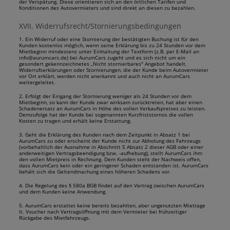
der Verspätung. Diese orientieren sich an den örtlichen Tarifen und
Konditionen des Autovermieters und sind direkt an diesen zu bezahlen.
XVII. Widerrufsrecht/Stornierungsbedingungen
1. Ein Widerruf oder eine Stornierung der bestätigten Buchung ist für den
Kunden kostenlos möglich, wenn seine Erklärung bis zu 24 Stunden vor dem
Mietbeginn mindestens unter Einhaltung der Textform (z.B. per E-Mail an
info@aurumcars.de) bei AurumCars zugeht und es sich nicht um ein
gesondert gekennzeichnetes „Nicht stornierbares" Angebot handelt.
Widerrufserklärungen oder Stornierungen, die der Kunde beim Autovermieter
vor Ort erklärt, werden nicht anerkannt und auch nicht an AurumCars
weitergeleitet.
2. Erfolgt der Eingang der Stornierung weniger als 24 Stunden vor dem
Mietbeginn, so kann der Kunde zwar wirksam zurücktreten, hat aber einen
Schadenersatz an AurumCars in Höhe des vollen Verkaufspreises zu leisten.
Demzufolge hat der Kunde bei sogenannten Kurzfriststornos die vollen
Kosten zu tragen und erhält keine Erstattung.
3. Geht die Erklärung des Kunden nach dem Zeitpunkt in Absatz 1 bei
AurumCars zu oder erscheint der Kunde nicht zur Abholung des Fahrzeugs
(vorbehaltlich der Ausnahme in Abschnitt 5 Absatz 2 dieser AGB oder einer
anderweitigen Vertragsbeendigung bzw. -aufhebung), stellt AurumCars ihm
den vollen Mietpreis in Rechnung. Dem Kunden steht der Nachweis offen,
dass AurumCars kein oder ein geringerer Schaden entstanden ist. AurumCars
behält sich die Geltendmachung eines höheren Schadens vor.
4. Die Regelung des § 580a BGB findet auf den Vertrag zwischen AurumCars
und dem Kunden keine Anwendung.
5. AurumCars erstattet keine bereits bezahlten, aber ungenutzten Miettage
lt. Voucher nach Vertragsöffnung mit dem Vermieter bei frühzeitiger
Rückgabe des Mietfahrzeugs.