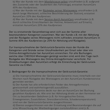
b) War der Kunde mit dem
Mietfahrzeug selbst
unzufrieden (z.B. aufgrund
des Zustands oder der Sauberkeit des Fahrzeugs), erstattet AurumCars
40% des Kaufpreises.
c) War der Kunde mit der
Rückgabe seines Mietwagens
unzufrieden (z.B.
durch lange Wartezeit, schlechte Beschilderung der Station), erstattet
AurumCars 20% des Kaufpreises
d) War der Kunde mit dem
Service durch AurumCars
unzufrieden (z.B.
durch schlechte Erreichbarkeit der Hotline, Antwortzeit auf Emails),
erstattet AurumCars 20% des Kaufpreises
Der zu erstattende Gesamtbetrag setzt sich aus der Summe aller
beanstandeten Kategorien zusammen. War der Kunde z.B. mit der Abholung
und der Rückgabe seines Mietwagens nicht zufrieden, erstattet AurumCars in
Summe 40% des Kaufpreises (je 20% für Abholung und Rückgabe).
Zur Inanspruchnahme der Geld-zurück-Garantie muss der Kunde die
Kategorien und Gründe seiner Unzufriedenheit per Email oder über ein
Online-Antragsformular bei AurumCars einreichen. Für alle Buchungen,
welche über CHECK24 Mietwagen getätigt worden sind, wird drei Tage nach
Rückgabe des Mietwagens das Online-Antragsformular verschickt. Für
Direktbuchungen über AurumCars erfolgt die Einreichung der Geld-zurück-
Garantie via E-Mail.
2. Bedingungen für die Inanspruchnahme der Geld-zurück-Garantie:
a) Die Inanspruchnahme der Geld-zurück-Garantie muss innerhalb von vier
Wochen nach Rückgabe des Mietwagens an den AurumCars Kundenservice
gemeldet werden.
b) Der Kunde hat alle erforderlichen Felder des Antragsformulars
gewissenhaft und wahrheitsgemäß auszufüllen.
c) Die Geld-zurück-Garantie deckt nur den an AurumCars bei Buchung
gezahlten Kaufpreis ab. Alle erst bei Abholung direkt an den Vermieter vor
Ort zu bezahlenden Gebühren (z.B. für hinzugebuchte Extras,
Einwegmieten, Zusatzfahrer, Grenzüberschritte, Schadensreparaturen)
sind von der Geld-zurück-Garantie ausgeschlossen.
d) Ebenso ausgeschlossen von der Erstattung sind Beanstandungen die auf
eine Missachtung der Mietbedingungen zurückzuführen sind (z.B.