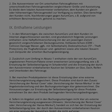
2. Die Autovermieter vor Ort unterhalten Fahrzeugflotten mit
unterschiedlichen Fahrzeugmodellen vergleichbarer Größe und Ausstattung.
Es bleibt dem lokalen Autovermieter vorbehalten, dem Kunden ein gleich-
oder höherwertiges Fahrzeugmodell zur Verfügung zu stellen. Dies berechtigt
den Kunden nicht, Nachforderungen gegen AurumCars, z.B. aufgrund von
erhöhtem Benzinverbrauch, geltend zu machen.
IX. Enthaltene Leistungen
1. In den Mietverträgen, die zwischen AurumCars und dem Kunden im
Internet abgeschlossenen werden, sind grundsätzlich folgende Leistungen
enthalten: eine Haftpflichtversicherung mit der am jeweiligen Zielort
gesetzlich vorgeschriebenen Deckungssumme, Vollkasko-Schutz (CDW –
Collision Damage Waiver, ggfs. mit Selbstbehalt), Diebstahlschutz (TP – Theft
Protection), die Flughafensteuer und –gebühren sowie alle lokalen Steuern
zum Zeitpunkt der erteilten Buchungsbestätigung.
2. Zusätzlich zum Umfang in Absatz 1 enthalten viele der von AurumCars
angebotenen Premium-Pakete einen erweiterten Leistungsumfang, wie z.B.
Erstattung der Selbstbeteiligung im Schadensfall und die Erstattung der durch
den Autovermieter einbehaltenen Kaution bei Schäden an Glas, Dach, Reifen
und Unterboden des Fahrzeugs
3. Bei manchen Produktpaketen ist diese Erstattung über eine externe
Versicherungsleistung abgesichert. Diese Produkte sind durch den Zusatz
‚Versicherung der Rental Cover‘ oder ‚Versicherung der Hanse-Merkur‘ in der
Angebotsdarstellung und den Buchungsunterlagen klar gekennzeichnet. Die
Voraussetzungen zur Erstattung der Selbstbeteiligung für diese Produkte
entnehmen Sie den dem Produkt beiliegenden Versicherungsbedingungen.
4. Sofern im Angebot und in den Buchungsunterlagen nicht klar als externe
Versicherungsleistung ausgewiesen (Hinweis: ‚Versicherung der Rental Cover‘
oder ‚Versicherung der Hanse-Merkur‘), handelt es sich bei der Erstattung der
Selbstbeteiligung bzw. der durch den Autovermieter einbehaltenen Kaution
um eine Leistung der AurumCars GmbH, die nicht auf einer