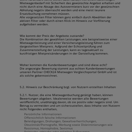
Mietwagenbedarf mit Sicherheit das gewünschte Angebot erhalten und
nicht durch eine Absage des Autovermieters kurz vor der gewünschten
Abholung negativ überrascht werden und eine meist teurere
Ersatzbuchung vornehmen müssen.
Alle vorgesetzten Filter können ganz einfach durch Abwählen der
aktiven Filter oder durch einen Klick im Hinweis zur Vorfilterung
aufgehoben werden.
Wie kommt der Preis der Angebote zustande?
Die Kombination der gewählten Leistungen, wie beispielsweise einer
Mietwagenleistung und einer Versicherungsleistung führen zum
dargestellten Mietpreis. Aufgrund der Echtzeitprüfung und
Zusammenstellung der Leistungen, kann es tagesaktuell zu
kurzfristigen Mietpreisänderungen in der Darstellung kommen.
Woher kommen die Kundenbewertungen und sind diese echt?
Die angezeigte Bewertung stammt aus echten Kundenbewertungen
unseren Partner CHECK24 Mietwagen Vergleichsportal GmbH und ist
als solche gekennzeichnet.
5.2. Hinweis zur Beschränkung bzgl. von Nutzern erstellten Inhalten
5.2.1. Nutzer, die eine Mietwagenbuchung getätigt haben, können
Bewertungen abgeben. Idealerweise werden alle Bewertungen
veröffentlicht, unabhängig davon, ob sie positiv oder negativ sind. Um
Betrug zu vermeiden und um sicherzustellen, dass Inhalte von Nutzern
nicht Folgendes enthalten,
Persönliche Informationen
Offensichtlich falsche Informationen
Beleidigungen, Drohungen, Gewaltverherrlichungen,
Obszönität/Pornografie, Werbung sowie Diskriminierungen wie
Rassismus, Homophobie, Sexismus
Politische, ethische oder religiöse Äußerungen