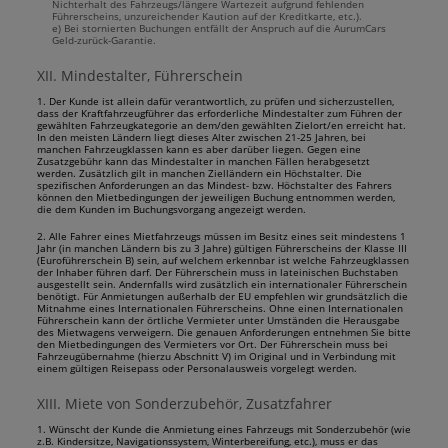
Nichterhalt des Fahrzeugs/längere Wartezeit aufgrund fehlenden
Führerscheins, unzureichender Kaution auf der Kreditkarte, etc.).
e) Bei stornierten Buchungen entfällt der Anspruch auf die AurumCars
Geld-zurück-Garantie.
XII. Mindestalter, Führerschein
1. Der Kunde ist allein dafür verantwortlich, zu prüfen und sicherzustellen,
dass der Kraftfahrzeugführer das erforderliche Mindestalter zum Führen der
gewählten Fahrzeugkategorie an dem/den gewählten Zielort/en erreicht hat.
In den meisten Ländern liegt dieses Alter zwischen 21-25 Jahren, bei
manchen Fahrzeugklassen kann es aber darüber liegen. Gegen eine
Zusatzgebühr kann das Mindestalter in manchen Fällen herabgesetzt
werden. Zusätzlich gilt in manchen Zielländern ein Höchstalter. Die
spezifischen Anforderungen an das Mindest- bzw. Höchstalter des Fahrers
können den Mietbedingungen der jeweiligen Buchung entnommen werden,
die dem Kunden im Buchungsvorgang angezeigt werden.
2. Alle Fahrer eines Mietfahrzeugs müssen im Besitz eines seit mindestens 1
Jahr (in manchen Ländern bis zu 3 Jahre) gültigen Führerscheins der Klasse III
(Euroführerschein B) sein, auf welchem erkennbar ist welche Fahrzeugklassen
der Inhaber führen darf. Der Führerschein muss in lateinischen Buchstaben
ausgestellt sein. Andernfalls wird zusätzlich ein internationaler Führerschein
benötigt. Für Anmietungen außerhalb der EU empfehlen wir grundsätzlich die
Mitnahme eines Internationalen Führerscheins. Ohne einen Internationalen
Führerschein kann der örtliche Vermieter unter Umständen die Herausgabe
des Mietwagens verweigern. Die genauen Anforderungen entnehmen Sie bitte
den Mietbedingungen des Vermieters vor Ort. Der Führerschein muss bei
Fahrzeugübernahme (hierzu Abschnitt V) im Original und in Verbindung mit
einem gültigen Reisepass oder Personalausweis vorgelegt werden.
XIII. Miete von Sonderzubehör, Zusatzfahrer
1. Wünscht der Kunde die Anmietung eines Fahrzeugs mit Sonderzubehör (wie
z.B. Kindersitze, Navigationssystem, Winterbereifung, etc.), muss er das