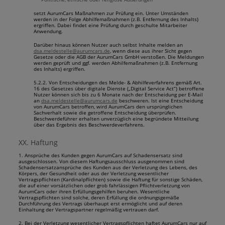
setzt AurumCars Maßnahmen zur Prüfung ein. Unter Umständen
werden in der Folge Abhilfemaßnahmen (z.B. Entfernung des Inhalts)
ergriffen. Dabei findet eine Prüfung durch geschulte Mitarbeiter
Anwendung.
Darüber hinaus können Nutzer auch selbst Inhalte melden an
dsa.meldestelle@aurumcars.de
, wenn diese aus ihrer Sicht gegen
Gesetze oder die AGB der AurumCars GmbH verstoßen. Die Meldungen
werden geprüft und ggf. werden Abhilfemaßnahmen (z.B. Entfernung
des Inhalts) ergriffen.
5.2.2. Von Entscheidungen des Melde- & Abhilfeverfahrens gemäß Art.
16 des Gesetzes über digitale Dienste („Digital Service Act“) betroffene
Nutzer können sich bis zu 6 Monate nach der Entscheidung per E-Mail
an
dsa.meldestelle@aurumcars.de
beschweren. Ist eine Entscheidung
von AurumCars betroffen, wird AurumCars den ursprünglichen
Sachverhalt sowie die getroffene Entscheidung überprüfen.
Beschwerdeführer erhalten unverzüglich eine begründete Mitteilung
über das Ergebnis des Beschwerdeverfahrens.
XX. Haftung
1. Ansprüche des Kunden gegen AurumCars auf Schadensersatz sind
ausgeschlossen. Von diesem Haftungsausschluss ausgenommen sind
Schadensersatzansprüche des Kunden aus der Verletzung des Lebens, des
Körpers, der Gesundheit oder aus der Verletzung wesentlicher
Vertragspflichten (Kardinalpflichten) sowie die Haftung für sonstige Schäden,
die auf einer vorsätzlichen oder grob fahrlässigen Pflichtverletzung von
AurumCars oder ihren Erfüllungsgehilfen beruhen. Wesentliche
Vertragspflichten sind solche, deren Erfüllung die ordnungsgemäße
Durchführung des Vertrags überhaupt erst ermöglicht und auf deren
Einhaltung der Vertragspartner regelmäßig vertrauen darf.
2. Bei der Verletzung wesentlicher Vertragspflichten haftet AurumCars nur auf