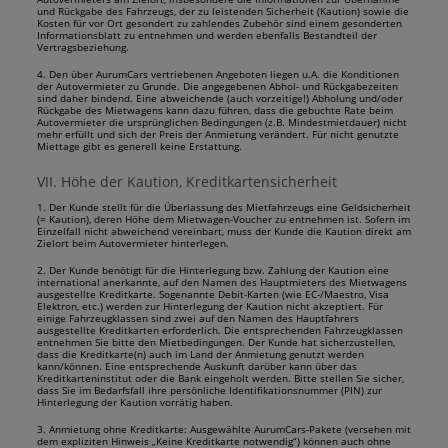
und Rückgabe des Fahrzeugs, der zu leistenden Sicherheit (Kaution) sowie die
Kosten für vor Ort gesondert zu zahlendes Zubehör sind einem gesonderten
Informationsblatt zu entnehmen und werden ebenfalls Bestandteil der
Vertragsbeziehung.
4. Den über AurumCars vertriebenen Angeboten liegen u.A. die Konditionen
der Autovermieter zu Grunde. Die angegebenen Abhol- und Rückgabezeiten
sind daher bindend. Eine abweichende (auch vorzeitige!) Abholung und/oder
Rückgabe des Mietwagens kann dazu führen, dass die gebuchte Rate beim
Autovermieter die ursprünglichen Bedingungen (z.B. Mindestmietdauer) nicht
mehr erfüllt und sich der Preis der Anmietung verändert. Für nicht genutzte
Miettage gibt es generell keine Erstattung.
VII. Höhe der Kaution, Kreditkartensicherheit
1. Der Kunde stellt für die Überlassung des Mietfahrzeugs eine Geldsicherheit
(= Kaution), deren Höhe dem Mietwagen-Voucher zu entnehmen ist. Sofern im
Einzelfall nicht abweichend vereinbart, muss der Kunde die Kaution direkt am
Zielort beim Autovermieter hinterlegen.
2. Der Kunde benötigt für die Hinterlegung bzw. Zahlung der Kaution eine
international anerkannte, auf den Namen des Hauptmieters des Mietwagens
ausgestellte Kreditkarte. Sogenannte Debit-Karten (wie EC-/Maestro, Visa
Elektron, etc.) werden zur Hinterlegung der Kaution nicht akzeptiert. Für
einige Fahrzeugklassen sind zwei auf den Namen des Hauptfahrers
ausgestellte Kreditkarten erforderlich. Die entsprechenden Fahrzeugklassen
entnehmen Sie bitte den Mietbedingungen. Der Kunde hat sicherzustellen,
dass die Kreditkarte(n) auch im Land der Anmietung genutzt werden
kann/können. Eine entsprechende Auskunft darüber kann über das
Kreditkarteninstitut oder die Bank eingeholt werden. Bitte stellen Sie sicher,
dass Sie im Bedarfsfall ihre persönliche Identifikationsnummer (PIN) zur
Hinterlegung der Kaution vorrätig haben.
3. Anmietung ohne Kreditkarte: Ausgewählte AurumCars-Pakete (versehen mit
dem expliziten Hinweis „Keine Kreditkarte notwendig“) können auch ohne