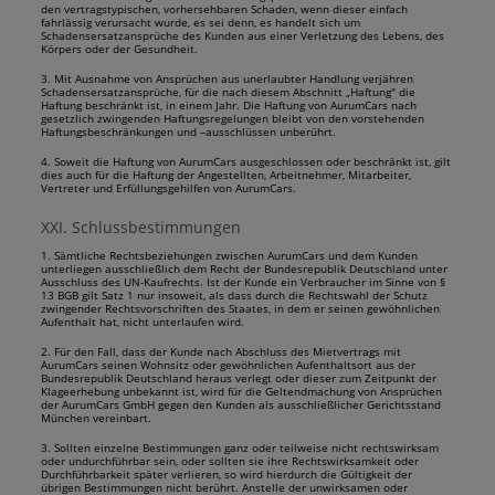
den vertragstypischen, vorhersehbaren Schaden, wenn dieser einfach
fahrlässig verursacht wurde, es sei denn, es handelt sich um
Schadensersatzansprüche des Kunden aus einer Verletzung des Lebens, des
Körpers oder der Gesundheit.
3. Mit Ausnahme von Ansprüchen aus unerlaubter Handlung verjähren
Schadensersatzansprüche, für die nach diesem Abschnitt „Haftung" die
Haftung beschränkt ist, in einem Jahr. Die Haftung von AurumCars nach
gesetzlich zwingenden Haftungsregelungen bleibt von den vorstehenden
Haftungsbeschränkungen und –ausschlüssen unberührt.
4. Soweit die Haftung von AurumCars ausgeschlossen oder beschränkt ist, gilt
dies auch für die Haftung der Angestellten, Arbeitnehmer, Mitarbeiter,
Vertreter und Erfüllungsgehilfen von AurumCars.
XXI. Schlussbestimmungen
1. Sämtliche Rechtsbeziehungen zwischen AurumCars und dem Kunden
unterliegen ausschließlich dem Recht der Bundesrepublik Deutschland unter
Ausschluss des UN-Kaufrechts. Ist der Kunde ein Verbraucher im Sinne von §
13 BGB gilt Satz 1 nur insoweit, als dass durch die Rechtswahl der Schutz
zwingender Rechtsvorschriften des Staates, in dem er seinen gewöhnlichen
Aufenthalt hat, nicht unterlaufen wird.
2. Für den Fall, dass der Kunde nach Abschluss des Mietvertrags mit
AurumCars seinen Wohnsitz oder gewöhnlichen Aufenthaltsort aus der
Bundesrepublik Deutschland heraus verlegt oder dieser zum Zeitpunkt der
Klageerhebung unbekannt ist, wird für die Geltendmachung von Ansprüchen
der AurumCars GmbH gegen den Kunden als ausschließlicher Gerichtsstand
München vereinbart.
3. Sollten einzelne Bestimmungen ganz oder teilweise nicht rechtswirksam
oder undurchführbar sein, oder sollten sie ihre Rechtswirksamkeit oder
Durchführbarkeit später verlieren, so wird hierdurch die Gültigkeit der
übrigen Bestimmungen nicht berührt. Anstelle der unwirksamen oder