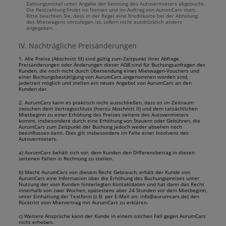
Zahlungsmittel unter Angabe der Kennung des Autovermieters abgebucht.
Die Restzahlung findet im Namen und im Auftrag von AurumCars statt.
Bitte beachten Sie, dass in der Regel eine Kreditkarte bei der Abholung
des Mietwagens vorzulegen ist, sofern nicht ausdrücklich anders
angegeben.
IV. Nachträgliche Preisänderungen
1. Alle Preise (Abschnitt III) sind gültig zum Zeitpunkt ihrer Abfrage.
Preisänderungen oder Änderungen dieser AGB sind für Buchungsanfragen des
Kunden, die noch nicht durch Übersendung eines Mietwagen-Vouchers und
einer Buchungsbestätigung von AurumCars angenommen worden sind,
jederzeit möglich und stellen ein neues Angebot von AurumCars an den
Kunden dar.
2. AurumCars kann es praktisch nicht ausschließen, dass es im Zeitraum
zwischen dem Vertragsschluss (hierzu Abschnitt II) und dem tatsächlichen
Mietbeginn zu einer Erhöhung des Preises seitens des Autovermieters
kommt, insbesondere durch eine Erhöhung von Steuern oder Gebühren, die
AurumCars zum Zeitpunkt der Buchung jedoch weder absehen noch
beeinflussen kann. Dies gilt insbesondere im Falle einer Insolvenz des
Autovermieters.
a) AurumCars behält sich vor, dem Kunden den Differenzbetrag in diesen
seltenen Fällen in Rechnung zu stellen.
b) Macht AurumCars von diesem Recht Gebrauch, erhält der Kunde von
AurumCars eine Information über die Erhöhung des Buchungspreises unter
Nutzung der vom Kunden hinterlegten Kontaktdaten und hat dann das Recht
innerhalb von zwei Wochen, spätestens aber 24 Stunden vor dem Mietbeginn,
unter Einhaltung der Textform (z.B. per E-Mail an: info@aurumcars.de) den
Rücktritt vom Mietvertrag mit AurumCars zu erklären.
c) Weitere Ansprüche kann der Kunde in einem solchen Fall gegen AurumCars
nicht erheben.