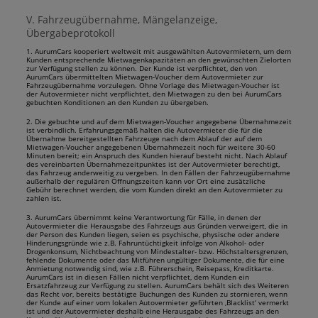
V. Fahrzeugübernahme, Mängelanzeige,
Übergabeprotokoll
1. AurumCars kooperiert weltweit mit ausgewählten Autovermietern, um dem
Kunden entsprechende Mietwagenkapazitäten an den gewünschten Zielorten
zur Verfügung stellen zu können. Der Kunde ist verpflichtet, den von
AurumCars übermittelten Mietwagen-Voucher dem Autovermieter zur
Fahrzeugübernahme vorzulegen. Ohne Vorlage des Mietwagen-Voucher ist
der Autovermieter nicht verpflichtet, den Mietwagen zu den bei AurumCars
gebuchten Konditionen an den Kunden zu übergeben.
2. Die gebuchte und auf dem Mietwagen-Voucher angegebene Übernahmezeit
ist verbindlich. Erfahrungsgemäß halten die Autovermieter die für die
Übernahme bereitgestellten Fahrzeuge nach dem Ablauf der auf dem
Mietwagen-Voucher angegebenen Übernahmezeit noch für weitere 30-60
Minuten bereit; ein Anspruch des Kunden hierauf besteht nicht. Nach Ablauf
des vereinbarten Übernahmezeitpunktes ist der Autovermieter berechtigt,
das Fahrzeug anderweitig zu vergeben. In den Fällen der Fahrzeugübernahme
außerhalb der regulären Öffnungszeiten kann vor Ort eine zusätzliche
Gebühr berechnet werden, die vom Kunden direkt an den Autovermieter zu
zahlen ist.
3. AurumCars übernimmt keine Verantwortung für Fälle, in denen der
Autovermieter die Herausgabe des Fahrzeugs aus Gründen verweigert, die in
der Person des Kunden liegen, seien es psychische, physische oder andere
Hinderungsgründe wie z.B. Fahruntüchtigkeit infolge von Alkohol- oder
Drogenkonsum, Nichtbeachtung von Mindestalter- bzw. Höchstaltersgrenzen,
fehlende Dokumente oder das Mitführen ungültiger Dokumente, die für eine
Anmietung notwendig sind, wie z.B. Führerschein, Reisepass, Kreditkarte.
AurumCars ist in diesen Fällen nicht verpflichtet, dem Kunden ein
Ersatzfahrzeug zur Verfügung zu stellen. AurumCars behält sich des Weiteren
das Recht vor, bereits bestätigte Buchungen des Kunden zu stornieren, wenn
der Kunde auf einer vom lokalen Autovermieter geführten ‚Blacklist‘ vermerkt
ist und der Autovermieter deshalb eine Herausgabe des Fahrzeugs an den