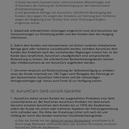
c) Kopie des beim Autovermieter unterzeichneten Mietvertrages und
d) Nachweis der Zahlung der Selbstbeteiligung an den Autovermieter
(Kreditkartenauszug).
e) Auf gesonderte Anfrage von AurumCars: Schriftliche Bestätigung des
Kunden, dass gegen ihn wegen des Schadens am Fahrzeug kein Verfahren
wegen der Begehung einer Straftat bzw. einer Ordnungswidrigkeit
eingeleitet wurde.
5. Sobald alle erforderlichen Unterlagen eingereicht sind, wird AurumCars die
Voraussetzungen zur Erstattung prüfen und den Kunden über den Ausgang
informieren.
6. Sofern dem Kunden vom Autovermieter am Zielort zunächst einbehaltene
Beträge ganz oder teilweise zurückbezahlt werden, nachdem AurumCars dem
Kunden den Einbehalt nach den vorstehenden Regelungen ersetzt hat, ist der
Kunde dazu verpflichtet, AurumCars unaufgefordert eine entsprechende
Rückzahlung zu leisten. Die erforderlichen Bankverbindungsdetails können
über info@aurumcars.de von AurumCars angefordert werden.
7. Um einen Anspruch auf Rückerstattung der Selbstbeteiligung zu erheben,
muss der Kunde innerhalb von 180 Tagen nach Rückgabe des Fahrzeugs an
den Autovermieter AurumCars informieren und die vollständigen
Antragsunterlagen (vgl. hierzu auch Punkt 4) zur Verfügung stellen.
XI. AurumCars Geld-zurück-Garantie
1. AurumCars bietet seinen Kunden bei ausgewählten Produkten eine Geld-
zurück-Garantie an. Bei Kauf eines AurumCars Produkts mit Geld-zurück-
Garantie erstattet AurumCars dem Kunden bis zu 100% des Kaufpreises,
sofern der Kunde mit einem oder mehreren Aspekten der Fahrzeuganmietung
nicht zufrieden war. Die Höhe der Erstattung richtet sich nach Art und
Umfang der durch den Kunden monierten Unzufriedenheitsgründe:
a) War der Kunde mit der
Abholung seines Mietwagens
unzufrieden (z.B.
durch lange Wartezeit, Unfreundlichkeit des Schalter-Personals), erstattet
AurumCars 20% des Kaufpreises.